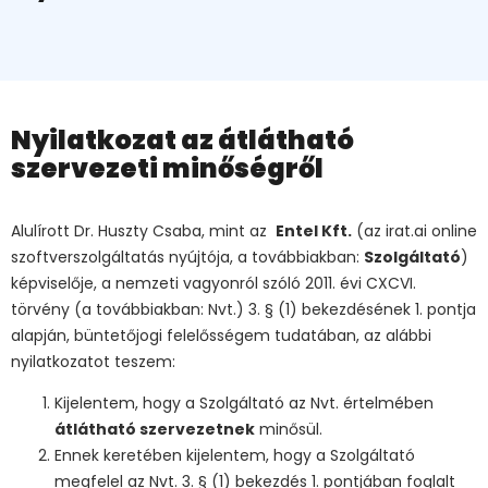
Nyilatkozat az átlátható
szervezeti minőségről
Alulírott Dr. Huszty Csaba, mint az
Entel Kft.
(az irat.ai online
szoftverszolgáltatás nyújtója, a továbbiakban:
Szolgáltató
)
képviselője, a nemzeti vagyonról szóló 2011. évi CXCVI.
törvény (a továbbiakban: Nvt.) 3. § (1) bekezdésének 1. pontja
alapján, büntetőjogi felelősségem tudatában, az alábbi
nyilatkozatot teszem:
Kijelentem, hogy a Szolgáltató az Nvt. értelmében
átlátható szervezetnek
minősül.
Ennek keretében kijelentem, hogy a Szolgáltató
megfelel az Nvt. 3. § (1) bekezdés 1. pontjában foglalt