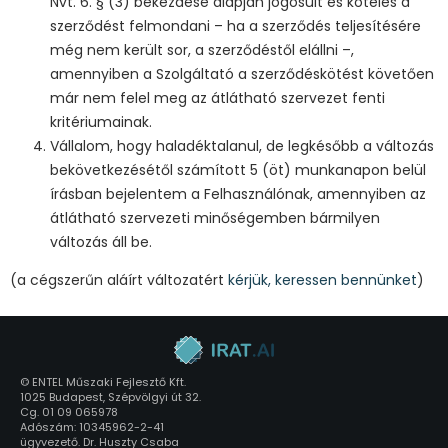
Nvt. 6. § (3) bekezdése alapján jogosult és köteles a
szerződést felmondani – ha a szerződés teljesítésére
még nem került sor, a szerződéstől elállni –,
amennyiben a Szolgáltató a szerződéskötést követően
már nem felel meg az átlátható szervezet fenti
kritériumainak.
Vállalom, hogy haladéktalanul, de legkésőbb a változás
bekövetkezésétől számított 5 (öt) munkanapon belül
írásban bejelentem a Felhasználónak, amennyiben az
átlátható szervezeti minőségemben bármilyen
változás áll be.
(a cégszerűn aláírt változatért
kérjük, keressen bennünket
)
© ENTEL Műszaki Fejlesztő Kft.
1025 Budapest, Szépvölgyi út 32.
Cg. 01 09 065978
Adószám: 10345962-2-41
ügyvezető. Dr. Huszty Csaba