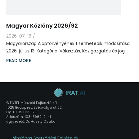
Magyar Közlöny 2026/92
2026-07-18
/
Magyarország Alaptörvényének tizenhetedik módosítása
2026. július 13. Kategória: Választás, Közigazgatás és jog,…
READ MORE
© ENTEL Műszaki Fejlesztő Kft.
1025 Budapest, Szépvölgyi út 32.
Cg. 01 09 065978
Adószám: 10345962-2-41
ügyvezető. Dr. Huszty Csaba
Általános Szerződési Feltételek