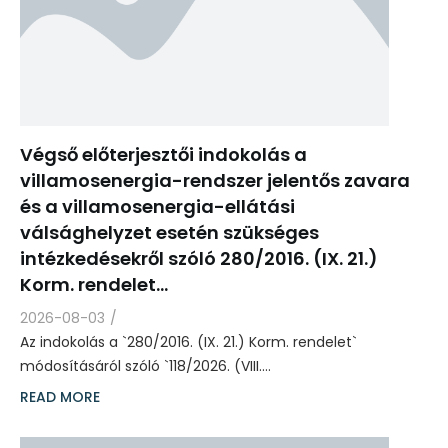
Végső előterjesztői indokolás a
villamosenergia-rendszer jelentős zavara
és a villamosenergia-ellátási
válsághelyzet esetén szükséges
intézkedésekről szóló 280/2016. (IX. 21.)
Korm. rendelet…
2026-08-03
/
Az indokolás a `280/2016. (IX. 21.) Korm. rendelet`
módosításáról szóló `118/2026. (VIII.…
READ MORE